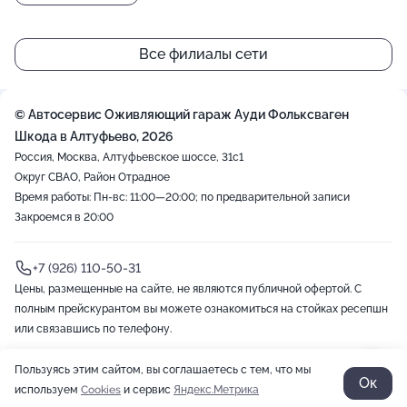
Все филиалы сети
© Автосервис Оживляющий гараж Ауди Фольксваген
Шкода в Алтуфьево, 2026
Россия, Москва, Алтуфьевское шоссе, 31с1
Округ СВАО, Район Отрадное
Время работы: Пн-вс: 11:00—20:00; по предварительной записи
Закроемся в 20:00
+7 (926) 110-50-31
Цены, размещенные на сайте, не являются публичной офертой. С
полным прейскурантом вы можете ознакомиться на стойках ресепшн
или связавшись по телефону.
Пользуясь этим сайтом, вы соглашаетесь с тем, что мы
2012-2026 © ZOON
Политика обработки данных
Разработано в Zoon
Ок
используем
Cookies
и сервис
Яндекс.Метрика